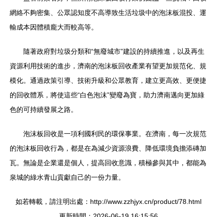
網絡不夠密集、公眾認知度不高導致生活垃圾中的泡沫板混投、運
輸成本因體積龐大而較高等。
隨著政府對垃圾分類和“無廢城市”建設的持續推進，以及再生
資源利用技術的進步，濟南的泡沫板回收產業有望更加規范化、規
模化。通過政策引導、技術升級和公眾教育，建立更高效、更便捷
的回收體系，將使這些“白色泡沫”變廢為寶，助力濟南邁向更加綠
色的可持續發展之路。
泡沫板回收是一項利國利民的環保事業。在濟南，每一次規范
的泡沫板回收行為，都是在為減少資源浪費、降低環境負擔添磚加
瓦。無論是企業還是個人，提高回收意識，積極參與其中，都能為
泉城的綠水青山貢獻自己的一份力量。
如若轉載，請注明出處：http://www.zzhjyx.cn/product/78.html
更新時間：2026-06-19 16:15:56