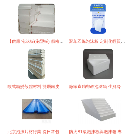
【供應 泡沫板(泡塑板) 價格優惠 品質卓越 質量保證】價格,廠家,圖片,泡沫塑料,江陰市周莊宏輝包裝材料廠-
聚苯乙烯泡沫板 定制化輕質材料與應用價值解析
歐式箱變殼體材料 雙層鐵皮泡沫夾心板的優勢與應用
廠家直銷郵政泡沫箱 生鮮冷鏈的保溫衛士
北京泡沫片材行業 從日常包裝到城市發展的隱形脈絡
防火B1級泡沫板與泡沫箱 專業廠家的品質保障