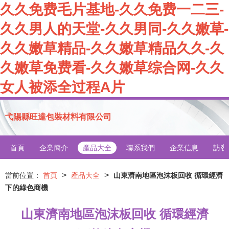
久久免费毛片基地-久久免费一二三-
久久男人的天堂-久久男同-久久嫩草-
久久嫩草精品-久久嫩草精品久久-久
久嫩草免费看-久久嫩草综合网-久久
女人被添全过程A片
弋陽縣旺達包裝材料有限公司
首頁
企業簡介
產品大全
聯系我們
企業信息
訪客
>
>
當前位置：
首頁
產品大全
山東濟南地區泡沫板回收 循環經濟
下的綠色商機
山東濟南地區泡沫板回收 循環經濟